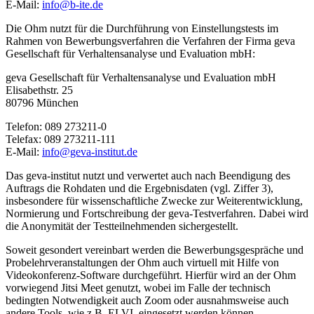
E-Mail:
info@b-ite
.
de
Die Ohm nutzt für die Durchführung von Einstellungstests im
Rahmen von Bewerbungsverfahren die Verfahren der Firma geva
Gesellschaft für Verhaltensanalyse und Evaluation mbH:
geva Gesellschaft für Verhaltensanalyse und Evaluation mbH
Elisabethstr. 25
80796 München
Telefon: 089 273211-0
Telefax: 089 273211-111
E-Mail:
info@geva-institut
.
de
Das geva-institut nutzt und verwertet auch nach Beendigung des
Auftrags die Rohdaten und die Ergebnisdaten (vgl. Ziffer 3),
insbesondere für wissenschaftliche Zwecke zur Weiterentwicklung,
Normierung und Fortschreibung der geva-Testverfahren. Dabei wird
die Anonymität der Testteilnehmenden sichergestellt.
Soweit gesondert vereinbart werden die Bewerbungsgespräche und
Probelehrveranstaltungen der Ohm auch virtuell mit Hilfe von
Videokonferenz-Software durchgeführt. Hierfür wird an der Ohm
vorwiegend Jitsi Meet genutzt, wobei im Falle der technisch
bedingten Notwendigkeit auch Zoom oder ausnahmsweise auch
andere Tools, wie z.B. ELVI, eingesetzt werden können.